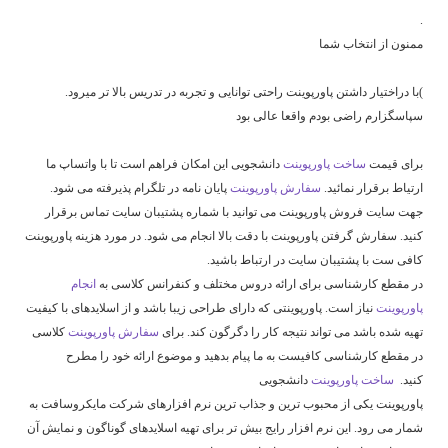
.
ممنون از انتخاب شما
)با دراختیار داشتن پاورپوینت راحتی توانایی و تجربه در تدریس بالا تر میرود.
سپاسگزارم راضی بودم واقعا عالی بود
برای قیمت
ساخت پاورپوینت
دانشجویی این امکان فراهم است تا با واتساپ ما
ارتیاط برقرار نمائید.
سفارش پاورپوینت
پایان نامه در تلگرام پذیرفته می شود.
جهت سایت فروش پاورپوینت می توانید با شماره پشتیبان سایت تماس برقرار
کنید. سفارش گرفتن پاورپوینت با دقت بالا انجام می شود. در مورد هزینه پاورپوینت
کافی ست با پشتیبان سایت در ارتباط باشید.
در مقطع کارشناسی برای ارائه دروس مختلف و کنفرانس کلاسی به
انجام
پاورپوینت
نیاز است. پاورپوینتی که دارای طراحی زیبا باشد و از اسلایدهای با کیفیت
تهیه شده باشد می تواند نتیجه کار را دگرگون کند. برای
سفارش پاورپوینت
کلاسی
در مقطع کارشناسی کافیست به ما پیام بدهید و موضوع ارائه خود را مطرح
کنید.
ساخت پاورپوینت
دانشجویی
پاورپوینت یکی از محبوب ترین و جذاب ترین نرم افزارهای شرکت مایکروسافت به
شمار می رود. این نرم افزار رایج بیش‌ تر برای تهیه اسلایدهای گوناگون و نمایش آن