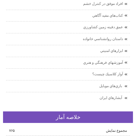
افراد موفق در كنترل خشم
كتاب‌هاي مفيد آگاهي
عمق دفينه زمين كشاورزي
داستان روانشناسي خانواده
ابزارهاي امنيتي
آموزشهاي فرهنگي و هنري
آواز كلاسيك چيست؟
بازي‌هاي موبايل
آبشارهاي ايران
خلاصه آمار
مجموع نمایش‌
۷۶۵