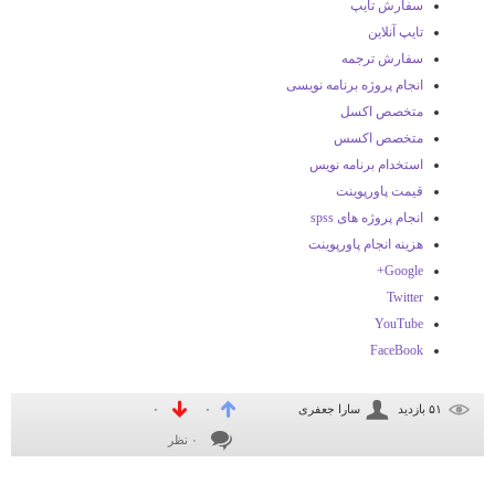
سفارش تایپ
تایپ آنلاین
سفارش ترجمه
انجام پروژه برنامه نویسی
متخصص اکسل
متخصص اکسس
استخدام برنامه نویس
قیمت پاورپوینت
انجام پروژه های spss
هزینه انجام پاورپوینت
Google+
Twitter
YouTube
FaceBook
۵۱ بازديد
سارا جعفری
۰
۰
۰ نظر